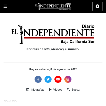
Portada
La Paz
Los Cabos
Policiaca
Deportes
Cultura
Na
Noticias de BCS, México y el mundo.
Hoy es sábado, 8 de agosto de 2026
Infografías
Vídeos
Buscar
NACIONAL