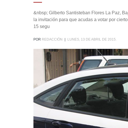
&nbsp; Gilberto Santisteban Flores La Paz, Baj
la invitación para que acudas a votar por cier
15 segu
POR
REDACCIÓN
|
LUNES, 13 DE ABRIL DE 2015.