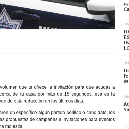
na
Ca
Ro
D
E
I
L
Re
De
fe
M
 volumen que te ofrece la invitación para que acudas a
 cerca de tu casa por más de 15 segundos, esa es la
Re
eo de esta redacción en los últimos días.
Au
Sa
on en específico algún partido político o candidato, los
las propuestas de campañas e invitaciones para eventos
na molestia.