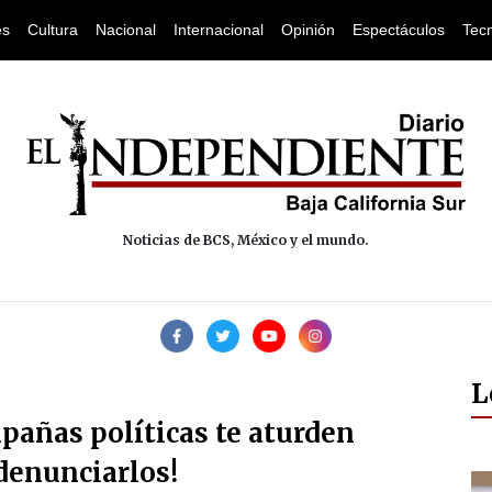
es
Cultura
Nacional
Internacional
Opinión
Espectáculos
Tec
Noticias de BCS, México y el mundo.
L
pañas políticas te aturden
 denunciarlos!