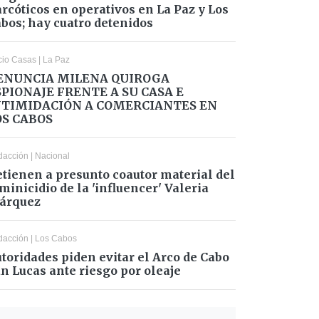
rcóticos en operativos en La Paz y Los
bos; hay cuatro detenidos
cio Casas
|
La Paz
ENUNCIA MILENA QUIROGA
SPIONAJE FRENTE A SU CASA E
NTIMIDACIÓN A COMERCIANTES EN
OS CABOS
dacción
|
Nacional
tienen a presunto coautor material del
minicidio de la 'influencer' Valeria
árquez
dacción
|
Los Cabos
toridades piden evitar el Arco de Cabo
n Lucas ante riesgo por oleaje