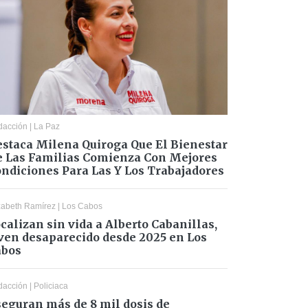
dacción
|
La Paz
staca Milena Quiroga Que El Bienestar
 Las Familias Comienza Con Mejores
ndiciones Para Las Y Los Trabajadores
zabeth Ramírez
|
Los Cabos
calizan sin vida a Alberto Cabanillas,
ven desaparecido desde 2025 en Los
abos
dacción
|
Policiaca
eguran más de 8 mil dosis de