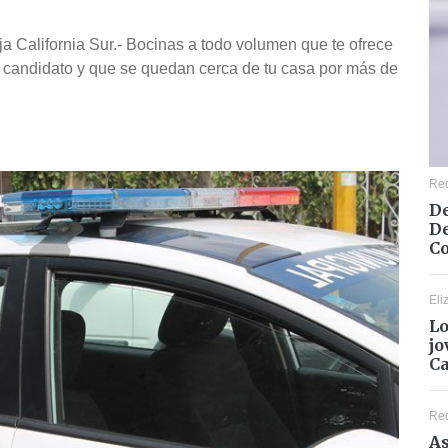
a California Sur.- Bocinas a todo volumen que te ofrece
to candidato y que se quedan cerca de tu casa por más de
Re
De
De
Co
Eli
Lo
jo
C
Re
As