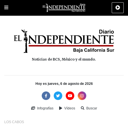
Portada
La Paz
Los Cabos
Policiaca
Deportes
Cultura
Na
Noticias de BCS, México y el mundo.
Hoy es jueves, 6 de agosto de 2026
Infografías
Vídeos
Buscar
LOS CABOS