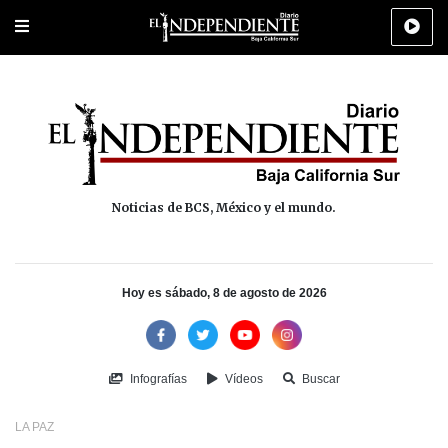
Portada
La Paz
Los Cabos
Policiaca
Deportes
Cultura
Na
Noticias de BCS, México y el mundo.
Hoy es sábado, 8 de agosto de 2026
Infografías
Vídeos
Buscar
LA PAZ