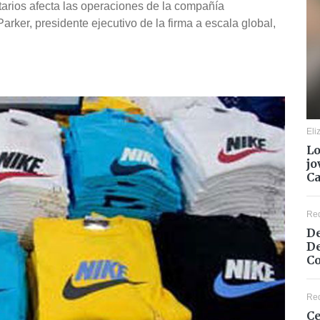
arios afecta las operaciones de la compañía
rker, presidente ejecutivo de la firma a escala global,
Eli
Lo
jo
C
Re
De
De
Co
Re
Ce