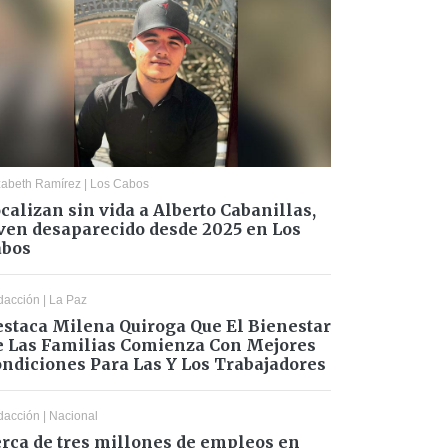
zabeth Ramírez
|
Los Cabos
calizan sin vida a Alberto Cabanillas,
ven desaparecido desde 2025 en Los
abos
dacción
|
La Paz
staca Milena Quiroga Que El Bienestar
 Las Familias Comienza Con Mejores
ndiciones Para Las Y Los Trabajadores
dacción
|
Nacional
rca de tres millones de empleos en