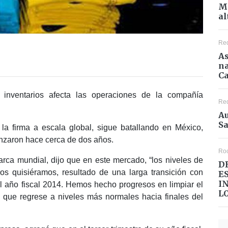
Mé
al
Re
As
na
Ca
inventarios afecta las operaciones de la compañía
Re
Au
Sa
 la firma a escala global, sigue batallando en México,
enzaron hace cerca de dos años.
Ro
arca mundial, dijo que en este mercado, “los niveles de
D
ros quisiéramos, resultado de una larga transición con
E
I
el año fiscal 2014. Hemos hecho progresos en limpiar el
L
que regrese a niveles más normales hacia finales del