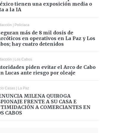
xico tienen una exposición media o
ta a la IA
dacción
|
Policiaca
eguran más de 8 mil dosis de
rcóticos en operativos en La Paz y Los
bos; hay cuatro detenidos
dacción
|
Los Cabos
toridades piden evitar el Arco de Cabo
n Lucas ante riesgo por oleaje
cio Casas
|
La Paz
ENUNCIA MILENA QUIROGA
SPIONAJE FRENTE A SU CASA E
NTIMIDACIÓN A COMERCIANTES EN
OS CABOS