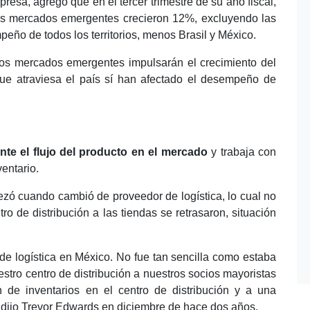
resa, agregó que en el tercer trimestre de su año fiscal,
 los mercados emergentes crecieron 12%, excluyendo las
eño de todos los territorios, menos Brasil y México.
 los mercados emergentes impulsarán el crecimiento del
ue atraviesa el país sí han afectado el desempeño de
te el flujo del producto en el mercado
y trabaja con
entario.
zó cuando cambió de proveedor de logística, lo cual no
o de distribución a las tiendas se retrasaron, situación
 de logística en México. No fue tan sencilla como estaba
stro centro de distribución a nuestros socios mayoristas
 de inventarios en el centro de distribución y a una
 dijo Trevor Edwards en diciembre de hace dos años.