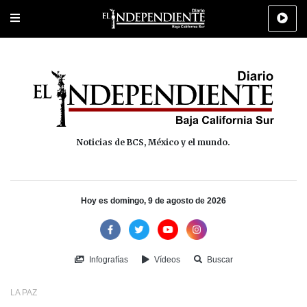
Portada
La Paz
Los Cabos
Policiaca
Deportes
Cultura
Na
Noticias de BCS, México y el mundo.
Hoy es domingo, 9 de agosto de 2026
Infografías
Vídeos
Buscar
LA PAZ