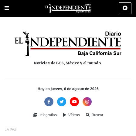
Portada
La Paz
Los Cabos
Policiaca
Deportes
Cultura
Na
Noticias de BCS, México y el mundo.
Hoy es jueves, 6 de agosto de 2026
Infografías
Vídeos
Buscar
LA PAZ