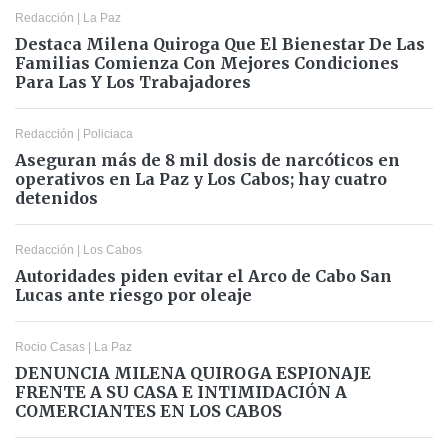
Redacción
|
La Paz
Destaca Milena Quiroga Que El Bienestar De Las
Familias Comienza Con Mejores Condiciones
Para Las Y Los Trabajadores
Redacción
|
Policiaca
Aseguran más de 8 mil dosis de narcóticos en
operativos en La Paz y Los Cabos; hay cuatro
detenidos
Redacción
|
Los Cabos
Autoridades piden evitar el Arco de Cabo San
Lucas ante riesgo por oleaje
Rocio Casas
|
La Paz
DENUNCIA MILENA QUIROGA ESPIONAJE
FRENTE A SU CASA E INTIMIDACIÓN A
COMERCIANTES EN LOS CABOS