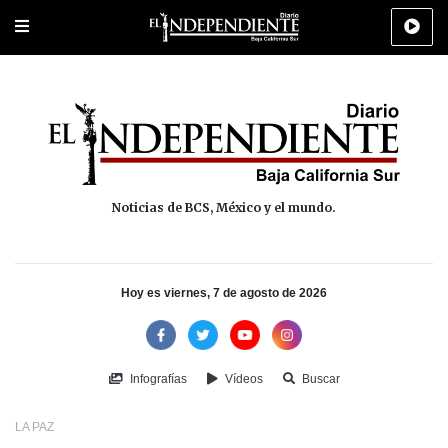
Portada
La Paz
Los Cabos
Policiaca
Deportes
Cultura
Na
Noticias de BCS, México y el mundo.
Hoy es viernes, 7 de agosto de 2026
Infografías
Vídeos
Buscar
LA PAZ