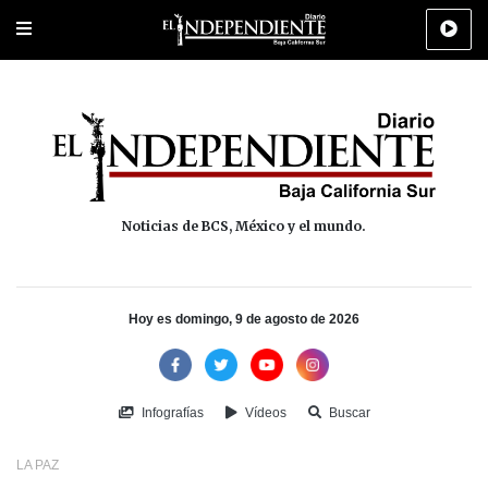
Portada
La Paz
Los Cabos
Policiaca
Deportes
Cultura
Na
Noticias de BCS, México y el mundo.
Hoy es domingo, 9 de agosto de 2026
Infografías
Vídeos
Buscar
LA PAZ