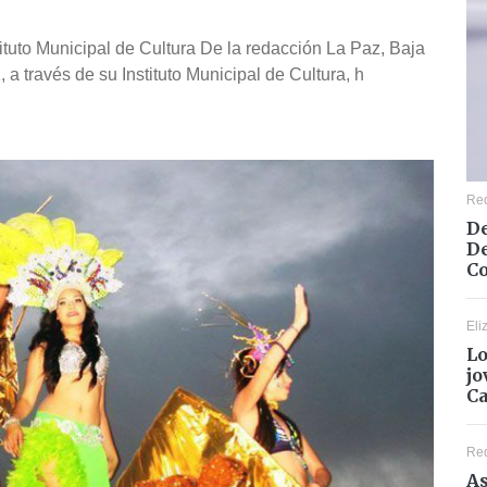
stituto Municipal de Cultura De la redacción La Paz, Baja
 a través de su Instituto Municipal de Cultura, h
Re
De
De
Co
Eli
Lo
jo
C
Re
As