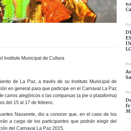
na
Ca
Ro
D
E
I
L
el Instituto Municipal de Cultura
Re
Au
Sa
iento de La Paz, a través de su Instituto Municipal de
ación en general para que participe en el Carnaval La Paz
Re
e carros alegóricos o las comparsas (a pie o plataforma)
De
os del 15 al 17 de febrero.
fe
M
ervantes Navarrete, dio a conocer que, en el caso de los
erán a cargo de los participantes que podrán elegir del
ción del Carnaval La Paz 2015.