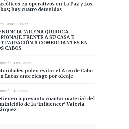
rcóticos en operativos en La Paz y Los
bos; hay cuatro detenidos
cio Casas
|
La Paz
ENUNCIA MILENA QUIROGA
SPIONAJE FRENTE A SU CASA E
NTIMIDACIÓN A COMERCIANTES EN
OS CABOS
dacción
|
Los Cabos
toridades piden evitar el Arco de Cabo
n Lucas ante riesgo por oleaje
dacción
|
Nacional
tienen a presunto coautor material del
minicidio de la 'influencer' Valeria
árquez