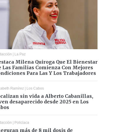
dacción
|
La Paz
staca Milena Quiroga Que El Bienestar
 Las Familias Comienza Con Mejores
ndiciones Para Las Y Los Trabajadores
zabeth Ramírez
|
Los Cabos
calizan sin vida a Alberto Cabanillas,
ven desaparecido desde 2025 en Los
abos
dacción
|
Policiaca
eguran más de 8 mil dosis de