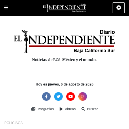
Portada
La Paz
Los Cabos
Policiaca
Deportes
Cultura
Na
Noticias de BCS, México y el mundo.
Hoy es jueves, 6 de agosto de 2026
Infografías
Vídeos
Buscar
POLICIACA