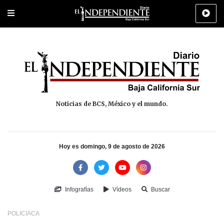
Portada
La Paz
Los Cabos
Policiaca
Deportes
Cultura
Na
Noticias de BCS, México y el mundo.
Hoy es domingo, 9 de agosto de 2026
Infografías
Vídeos
Buscar
POLICIACA