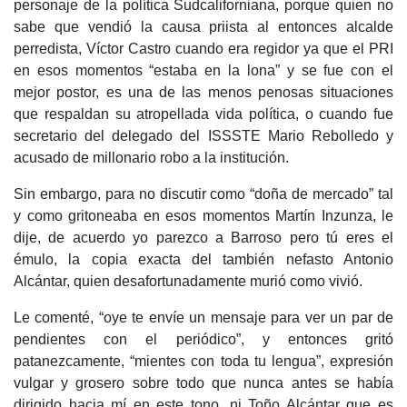
personaje de la política Sudcaliforniana, porque quien no
sabe que vendió la causa priista al entonces alcalde
perredista, Víctor Castro cuando era regidor ya que el PRI
en esos momentos “estaba en la lona” y se fue con el
mejor postor, es una de las menos penosas situaciones
que respaldan su atropellada vida política, o cuando fue
secretario del delegado del ISSSTE Mario Rebolledo y
acusado de millonario robo a la institución.
Sin embargo, para no discutir como “doña de mercado” tal
y como gritoneaba en esos momentos Martín Inzunza, le
dije, de acuerdo yo parezco a Barroso pero tú eres el
émulo, la copia exacta del también nefasto Antonio
Alcántar, quien desafortunadamente murió como vivió.
Le comenté, “oye te envíe un mensaje para ver un par de
pendientes con el periódico”, y entonces gritó
patanezcamente, “mientes con toda tu lengua”, expresión
vulgar y grosero sobre todo que nunca antes se había
dirigido hacia mí en este tono, ni Toño Alcántar que es