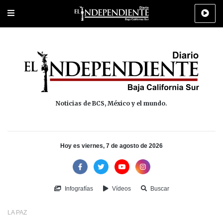
Portada
La Paz
Los Cabos
Policiaca
Deportes
Cultura
Na
Noticias de BCS, México y el mundo.
Hoy es viernes, 7 de agosto de 2026
Infografías
Vídeos
Buscar
LA PAZ