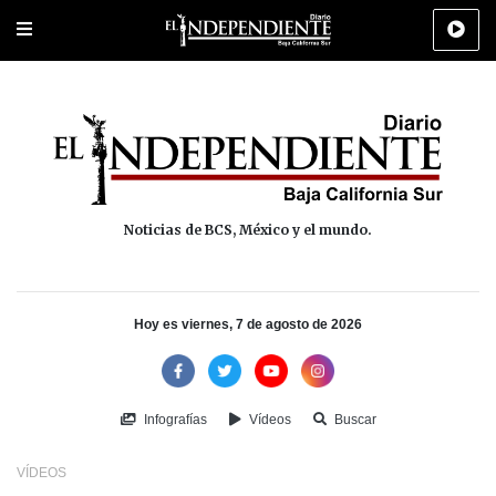
Portada
La Paz
Los Cabos
Policiaca
Deportes
Cultura
Na
Noticias de BCS, México y el mundo.
Hoy es viernes, 7 de agosto de 2026
Infografías
Vídeos
Buscar
VÍDEOS