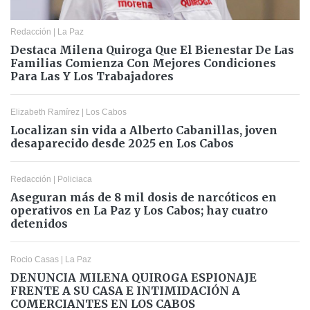
Redacción
|
La Paz
Destaca Milena Quiroga Que El Bienestar De Las
Familias Comienza Con Mejores Condiciones
Para Las Y Los Trabajadores
Elizabeth Ramírez
|
Los Cabos
Localizan sin vida a Alberto Cabanillas, joven
desaparecido desde 2025 en Los Cabos
Redacción
|
Policiaca
Aseguran más de 8 mil dosis de narcóticos en
operativos en La Paz y Los Cabos; hay cuatro
detenidos
Rocio Casas
|
La Paz
DENUNCIA MILENA QUIROGA ESPIONAJE
FRENTE A SU CASA E INTIMIDACIÓN A
COMERCIANTES EN LOS CABOS