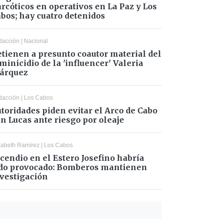
rcóticos en operativos en La Paz y Los
bos; hay cuatro detenidos
dacción
|
Nacional
tienen a presunto coautor material del
minicidio de la 'influencer' Valeria
árquez
dacción
|
Los Cabos
toridades piden evitar el Arco de Cabo
n Lucas ante riesgo por oleaje
zabeth Ramírez
|
Los Cabos
cendio en el Estero Josefino habría
do provocado: Bomberos mantienen
vestigación