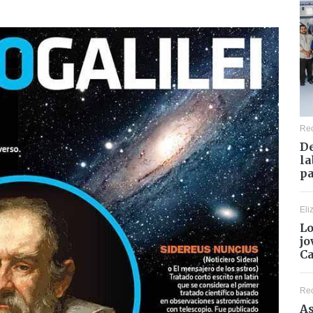
Re
De
la
pa
Eli
Lo
jo
C
Re
As