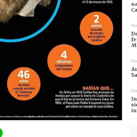
na
Ca
Re
De
fe
M
Re
Au
Sa
Eli
In
si
in