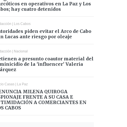
rcóticos en operativos en La Paz y Los
bos; hay cuatro detenidos
dacción
|
Los Cabos
toridades piden evitar el Arco de Cabo
n Lucas ante riesgo por oleaje
dacción
|
Nacional
tienen a presunto coautor material del
minicidio de la 'influencer' Valeria
árquez
cio Casas
|
La Paz
ENUNCIA MILENA QUIROGA
SPIONAJE FRENTE A SU CASA E
NTIMIDACIÓN A COMERCIANTES EN
OS CABOS