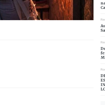
na
Ca
Re
Au
Sa
Re
De
fe
M
Ro
D
E
I
L