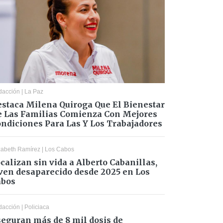
dacción
|
La Paz
staca Milena Quiroga Que El Bienestar
 Las Familias Comienza Con Mejores
ndiciones Para Las Y Los Trabajadores
zabeth Ramírez
|
Los Cabos
calizan sin vida a Alberto Cabanillas,
ven desaparecido desde 2025 en Los
abos
dacción
|
Policiaca
eguran más de 8 mil dosis de