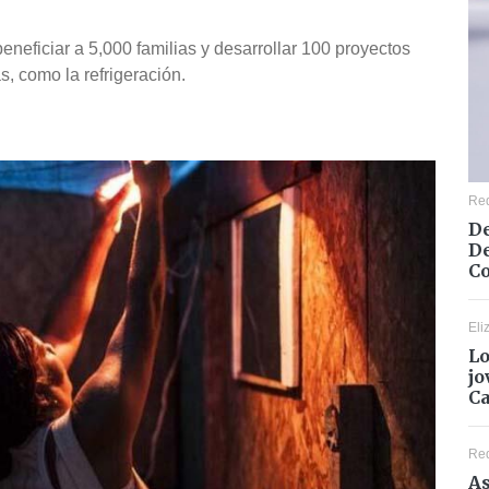
eneficiar a 5,000 familias y desarrollar 100 proyectos
, como la refrigeración.
Re
De
De
Co
Eli
Lo
jo
C
Re
As