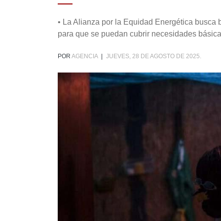
• La Alianza por la Equidad Energética busca b
para que se puedan cubrir necesidades básicas
POR
AGENCIA
|
JUEVES, 28 DE AGOSTO DE 2025.